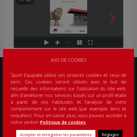
AVIS DE COOKIES
Sport Equipalia utilise ses propres cookies et ceux de
SUIVEZ-NOUS
SITEMAP
tiers. Ces cookies seront utilisés avec le but de
recueillir des informations sur l'utilisation du site web,
Accueil
afin d'améliorer nos services basés sur un profil établi
Facebook
Padel courts
à partir de vos habitudes et l'analyse de votre
Entreprise
LinkedIn
comportement sur le site web (par exemple, liens et
requêtes). Pour en savoir plus, vous pouvez accéder à
Articles
Instagram
notre section
Politique de cookies
.
Catalogues
Certificats
LANGUES
Accepter et enregistrer les paramètres
Réglages